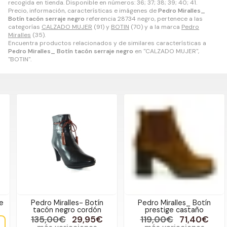
recogida en tienda. Disponible en números: 36; 37; 38; 39; 40; 41.
Precio, información, características e imágenes de
Pedro Miralles_
Botín tacón serraje negro
referencia 28734 negro, pertenece a las
categorías
CALZADO MUJER
(91) y
BOTIN
(70) y a la marca
Pedro
Miralles
(35).
Encuentra productos relacionados y de similares características a
Pedro Miralles_ Botín tacón serraje negro
en "CALZADO MUJER",
"BOTIN".
Pedro Miralles- Botín
Pedro Miralles_ Botín
tacón negro cordón
prestige castaño
135,00€
29,95€
119,00€
71,40€