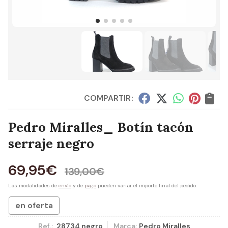
COMPARTIR:
Pedro Miralles_ Botín tacón
serraje negro
69,95
€
139,00
€
Las modalidades de
envío
y de
pago
pueden variar el importe final del pedido.
en oferta
Ref.:
28734 negro
Marca:
Pedro Miralles