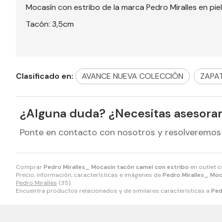
Mocasín con estribo de la marca Pedro Miralles en pi
Tacón: 3,5cm
Clasificado en:
AVANCE NUEVA COLECCIÓN
ZAPA
¿Alguna duda? ¿Necesitas asesora
Ponte en contacto con nosotros y resolveremos
Comprar
Pedro Miralles_ Mocasín tacón camel con estribo
en outlet 
Precio, información, características e imágenes de
Pedro Miralles_ Moc
Pedro Miralles
(35).
Encuentra productos relacionados y de similares características a
Ped