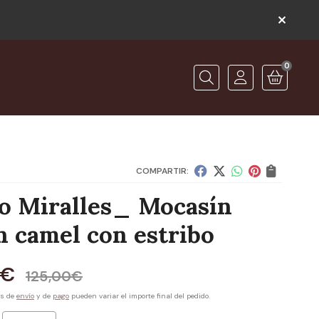
0
O
Buscar
COMPARTIR:
o Miralles_ Mocasín
n camel con estribo
€
125,00
€
es de
envío
y de
pago
pueden variar el importe final del pedido.