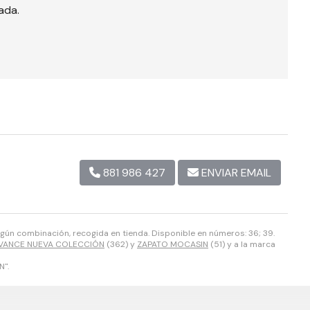
rada.
881 986 427
ENVIAR EMAIL
egún combinación, recogida en tienda. Disponible en números: 36; 39.
VANCE NUEVA COLECCIÓN
(362) y
ZAPATO MOCASIN
(51) y a la marca
".