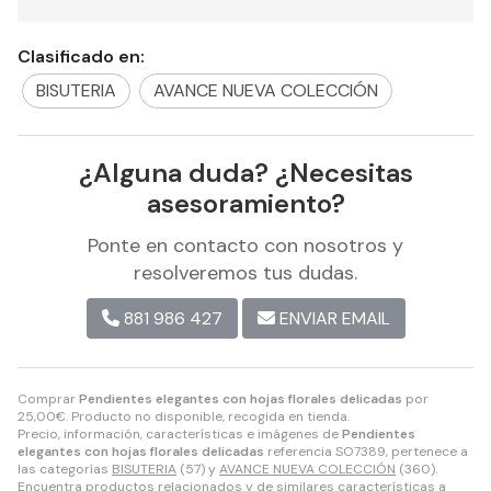
Clasificado en:
BISUTERIA
AVANCE NUEVA COLECCIÓN
¿Alguna duda? ¿Necesitas
asesoramiento?
Ponte en contacto con nosotros y
resolveremos tus dudas.
881 986 427
ENVIAR EMAIL
Comprar
Pendientes elegantes con hojas florales delicadas
por
25,00
€
. Producto no disponible, recogida en tienda.
Precio, información, características e imágenes de
Pendientes
elegantes con hojas florales delicadas
referencia SO7389, pertenece a
las categorías
BISUTERIA
(57) y
AVANCE NUEVA COLECCIÓN
(360).
Encuentra productos relacionados y de similares características a