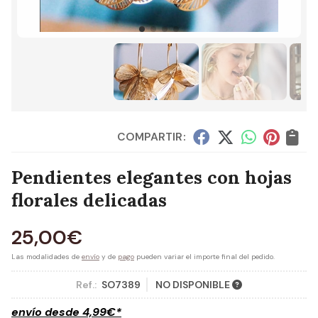
COMPARTIR:
Pendientes elegantes con hojas
florales delicadas
25,00
€
Las modalidades de
envío
y de
pago
pueden variar el importe final del pedido.
Ref.:
SO7389
NO DISPONIBLE
envío desde
4,99
€
*