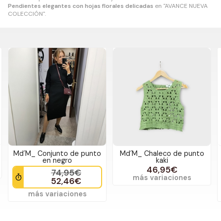
Pendientes elegantes con hojas florales delicadas
en "AVANCE NUEVA
COLECCIÓN".
Md´M_ Conjunto de punto
Md´M_ Chaleco de punto
en negro
kaki
46,95€
74,95€
más variaciones
52,46€
más variaciones