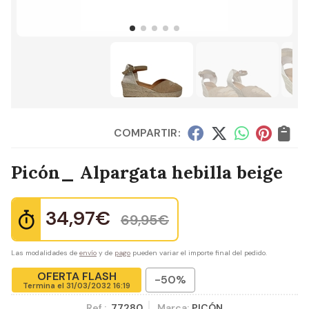
COMPARTIR:
Picón_ Alpargata hebilla beige
34,97
€
69,95
€
Las modalidades de
envío
y de
pago
pueden variar el importe final del pedido.
OFERTA FLASH
-50%
Termina el
31/03/2032 16:19
Ref.:
77280
Marca:
PICÓN