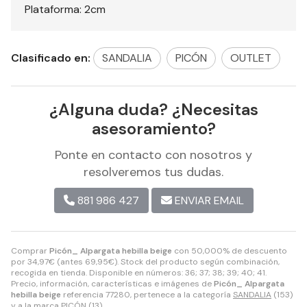
Plataforma: 2cm
Clasificado en:
SANDALIA
PICÓN
OUTLET
¿Alguna duda? ¿Necesitas
asesoramiento?
Ponte en contacto con nosotros y
resolveremos tus dudas.
881 986 427
ENVIAR EMAIL
Comprar
Picón_ Alpargata hebilla beige
con 50,000% de descuento
por
34,97
€
(antes
69,95
€
). Stock del producto según combinación,
recogida en tienda. Disponible en números: 36; 37; 38; 39; 40; 41.
Precio, información, características e imágenes de
Picón_ Alpargata
hebilla beige
referencia 77280, pertenece a la categoría
SANDALIA
(153)
y a la marca
PICÓN
(13).