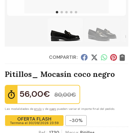
COMPARTIR:
Pitillos_ Mocasín coco negro
56,00
€
80,00
€
Las modalidades de
envío
y de
pago
pueden variar el importe final del pedido.
OFERTA FLASH
-30%
Termina el
30/09/2026 23:59
Ref.:
1730
Marca:
Pitillos