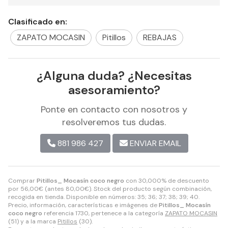
Clasificado en:
ZAPATO MOCASIN
Pitillos
REBAJAS
¿Alguna duda? ¿Necesitas
asesoramiento?
Ponte en contacto con nosotros y
resolveremos tus dudas.
881 986 427
ENVIAR EMAIL
Comprar
Pitillos_ Mocasín coco negro
con 30,000% de descuento
por
56,00
€
(antes
80,00
€
). Stock del producto según combinación,
recogida en tienda. Disponible en números: 35; 36; 37; 38; 39; 40.
Precio, información, características e imágenes de
Pitillos_ Mocasín
coco negro
referencia 1730, pertenece a la categoría
ZAPATO MOCASIN
(51) y a la marca
Pitillos
(30).