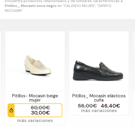
Encuentra productos relacionados y de similares características a
Pitillos_ Mocasín coco negro
en "CALZADO MUJER", "ZAPATO
MOCASIN".
Pitillos- Mocasin beige
Pitillos_ Mocasín elásticos
mujer
cuña
58,00€
46,40€
60,00€
más variaciones
30,00€
más variaciones