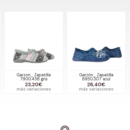
Garzon_ Zapatilla
Garzón_ Zapatilla
7900.458 gris
8950.307 azul
23,20€
28,40€
más variaciones
más variaciones