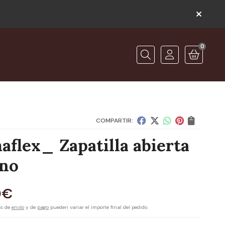
0
O
Buscar
COMPARTIR:
aflex_ Zapatilla abierta
no
0
€
es de
envío
y de
pago
pueden variar el importe final del pedido.