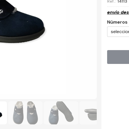
Ref.:
14113
envío de
Números