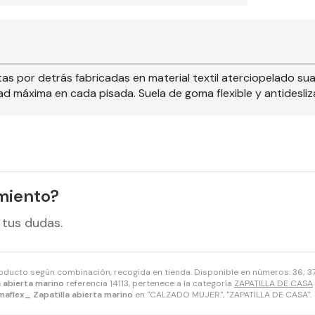
as por detrás fabricadas en material textil aterciopelado suave
d máxima en cada pisada. Suela de goma flexible y antidesliz
miento?
 tus dudas.
roducto según combinación, recogida en tienda. Disponible en números: 36; 37;
a abierta marino
referencia 14113, pertenece a la categoría
ZAPATILLA DE CASA
maflex_ Zapatilla abierta marino
en "CALZADO MUJER", "ZAPATILLA DE CASA".