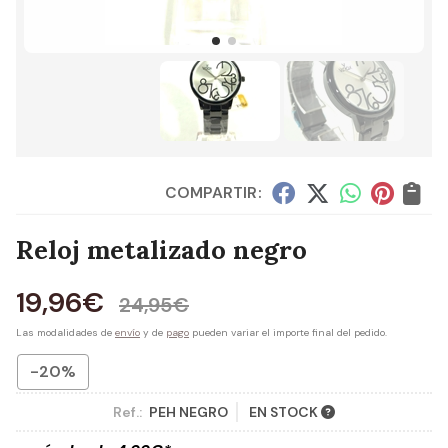
COMPARTIR:
Reloj metalizado negro
19,96
€
24,95
€
Las modalidades de
envío
y de
pago
pueden variar el importe final del pedido.
-20%
Ref.:
PEH NEGRO
EN STOCK