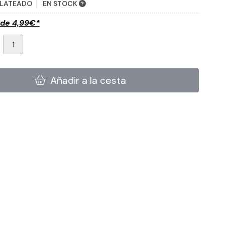
PLATEADO
EN STOCK
sde
4,99
€
*
Añadir a la cesta