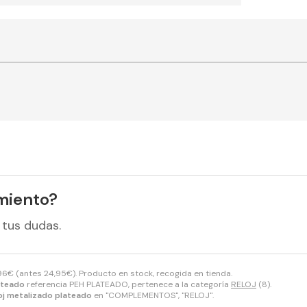
miento?
 tus dudas.
96
€
(antes
24,95
€
). Producto en stock, recogida en tienda.
ateado
referencia PEH PLATEADO, pertenece a la categoría
RELOJ
(8).
oj metalizado plateado
en "COMPLEMENTOS", "RELOJ".