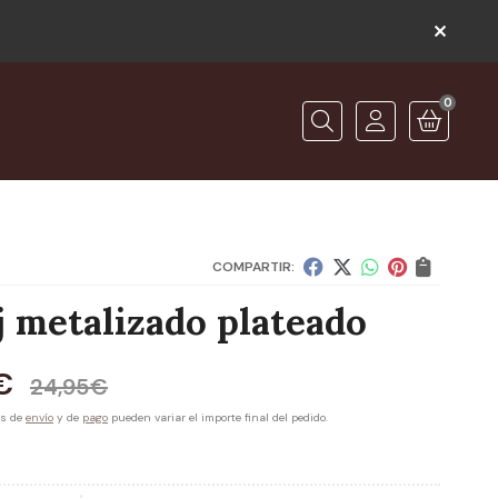
0
O
Buscar
COMPARTIR:
j metalizado plateado
€
24,95
€
es de
envío
y de
pago
pueden variar el importe final del pedido.