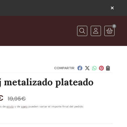
0
O
Buscar
COMPARTIR:
j metalizado plateado
€
19,95
€
es de
envío
y de
pago
pueden variar el importe final del pedido.