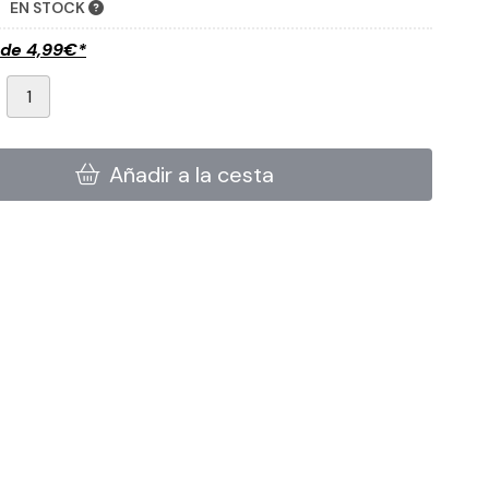
EN STOCK
sde
4,99
€
*
Añadir a la cesta