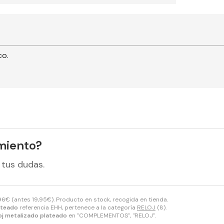
co.
miento?
 tus dudas.
96
€
(antes
19,95
€
). Producto en stock, recogida en tienda.
ateado
referencia EHH, pertenece a la categoría
RELOJ
(8).
oj metalizado plateado
en "COMPLEMENTOS", "RELOJ".