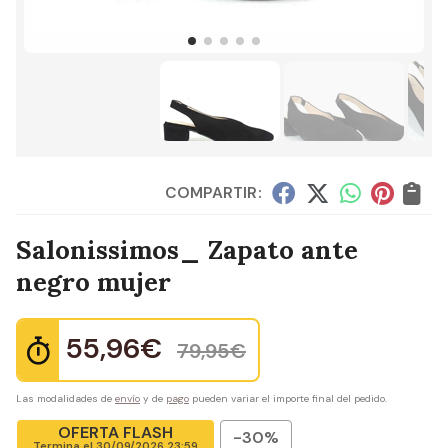
COMPARTIR:
Salonissimos_ Zapato ante
negro mujer
55,96
€
79,95
€
Las modalidades de
envío
y de
pago
pueden variar el importe final del pedido.
OFERTA FLASH
-30%
Termina el
30/09/2026 23:59