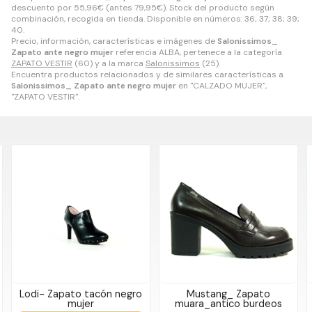
descuento por
55,96
€
(antes
79,95
€
). Stock del producto según
combinación, recogida en tienda. Disponible en números: 36; 37; 38; 39;
40.
Precio, información, características e imágenes de
Salonissimos_
Zapato ante negro mujer
referencia ALBA, pertenece a la categoría
ZAPATO VESTIR
(60) y a la marca
Salonissimos
(25).
Encuentra productos relacionados y de similares características a
Salonissimos_ Zapato ante negro mujer
en "CALZADO MUJER",
"ZAPATO VESTIR".
Lodi- Zapato tacón negro
Mustang_ Zapato
mujer
muara_antico burdeos