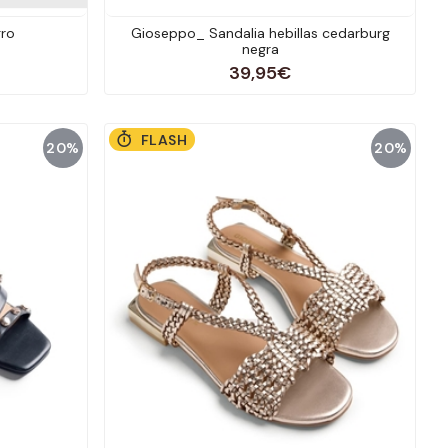
gro
Gioseppo_ Sandalia hebillas cedarburg
negra
39,95€
FLASH
20%
20%