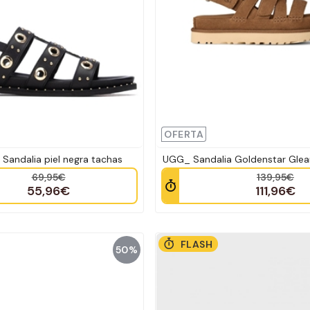
OFERTA
andalia piel negra tachas
UGG_ Sandalia Goldenstar Gle
69,95€
139,95€
55,96€
111,96€
FLASH
50%