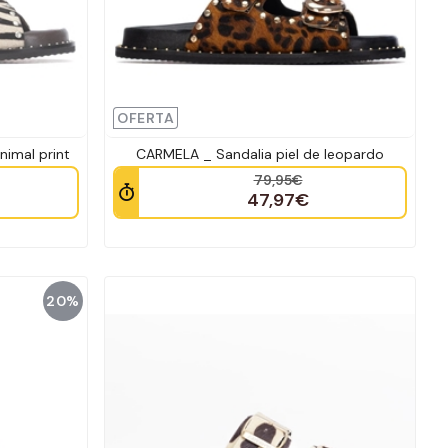
OFERTA
imal print
CARMELA _ Sandalia piel de leopardo
79,95€
47,97€
20%