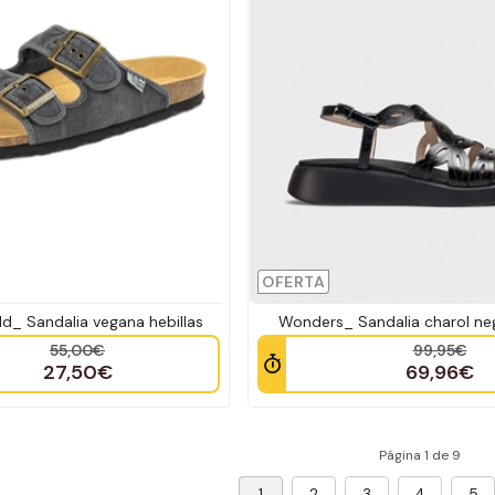
OFERTA
ld_ Sandalia vegana hebillas
Wonders_ Sandalia charol ne
55,00€
99,95€
27,50€
69,96€
Página 1 de 9
1
2
3
4
5