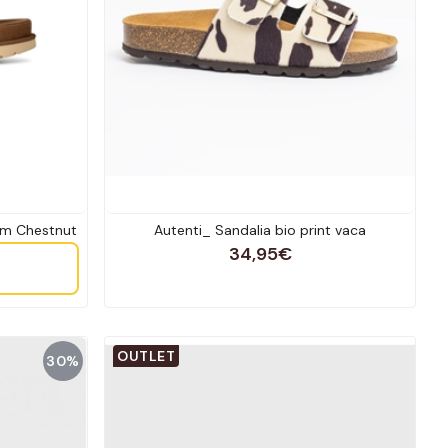
am Chestnut
Autenti_ Sandalia bio print vaca
34,95€
OUTLET
30%