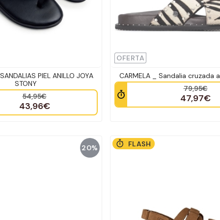
OFERTA
SANDALIAS PIEL ANILLO JOYA
CARMELA _ Sandalia cruzada an
STONY
79,95€
54,95€
47,97€
43,96€
FLASH
20%