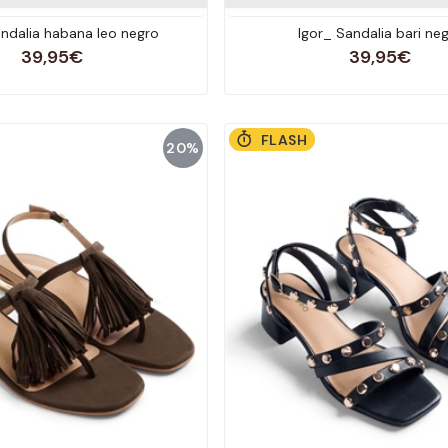
andalia habana leo negro
Igor_ Sandalia bari ne
39,95€
39,95€
FLASH
20%