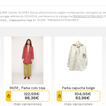
2,36
€
(antes
52,95
€
). Stock del producto según combinación, recogida en tiend
o roja
referencia 0224206, pertenece a la categoría
PRENDAS EXTERIORES
(5
rzzo_ Capa punto roja
en "ROPA", "PRENDAS EXTERIORES".
Md´M_ Parka colo teja
Parka capucha beige
122,95€
104,95€
98,36€
83,96€
más variaciones
más variaciones