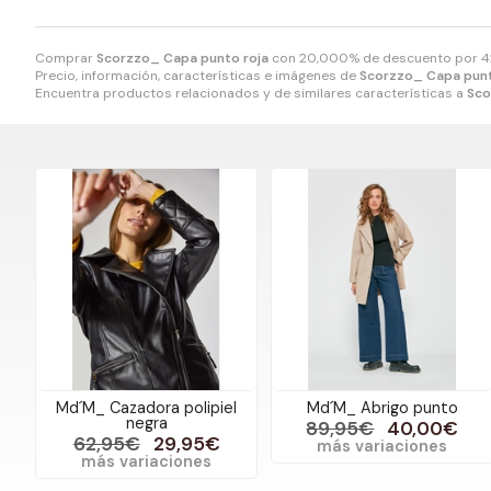
Comprar
Scorzzo_ Capa punto roja
con 20,000% de descuento por
4
Precio, información, características e imágenes de
Scorzzo_ Capa punt
Encuentra productos relacionados y de similares características a
Sco
Md´M_ Cazadora polipiel
Md´M_ Abrigo punto
negra
89,95€
40,00€
62,95€
29,95€
más variaciones
más variaciones