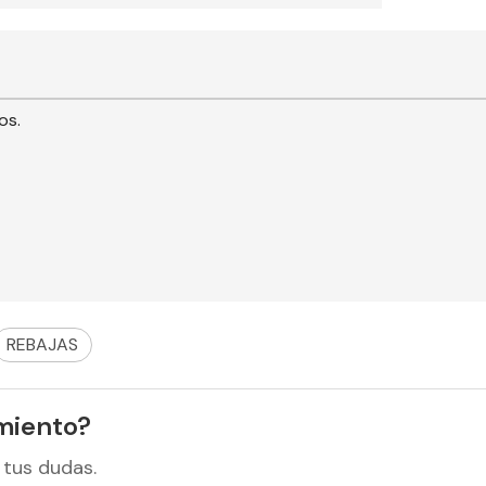
os.
REBAJAS
miento?
 tus dudas.