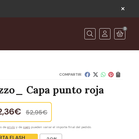
0
O
Buscar
COMPARTIR:
zzo_ Capa punto roja
2,36
€
52,95
€
es de
envío
y de
pago
pueden variar el importe final del pedido.
RTA FLASH