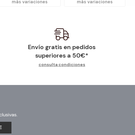
más variaciones
más variaciones
Envío gratis en pedidos
superiores a
50
€
*
consulta condiciones
lusivas.
E