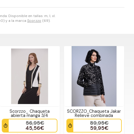
a. Disponible en tallas: m; l; xl.
0) y a la marca
Scorzzo
(69).
Scorzzo_ Chaqueta
SCORZZO_Chaqueta Jakar
abierta manga 3/4
Relieve combinada
56,95€
89,95€
45,56€
59,95€