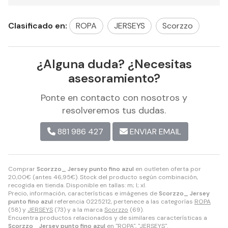
Clasificado en:
ROPA
JERSEYS
Scorzzo
¿Alguna duda? ¿Necesitas
asesoramiento?
Ponte en contacto con nosotros y
resolveremos tus dudas.
881 986 427
ENVIAR EMAIL
Comprar
Scorzzo_ Jersey punto fino azul
en outleten oferta por
20,00
€
(antes
46,95
€
). Stock del producto según combinación,
recogida en tienda. Disponible en tallas: m; l; xl.
Precio, información, características e imágenes de
Scorzzo_ Jersey
punto fino azul
referencia 0225212, pertenece a las categorías
ROPA
(58) y
JERSEYS
(73) y a la marca
Scorzzo
(69).
Encuentra productos relacionados y de similares características a
Scorzzo_ Jersey punto fino azul
en "ROPA", "JERSEYS".