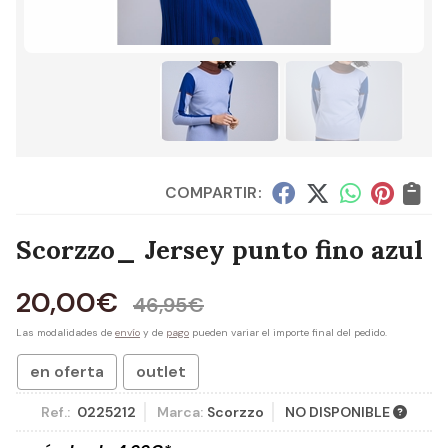
COMPARTIR:
Scorzzo_ Jersey punto fino azul
20,00
€
46,95
€
Las modalidades de
envío
y de
pago
pueden variar el importe final del pedido.
en oferta
outlet
Ref.:
0225212
Marca:
Scorzzo
NO DISPONIBLE