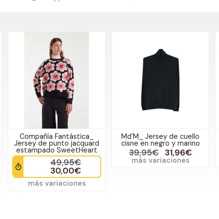
Md´M_ Jersey de cuello
Md´M_ Jersey de punto
cisne en negro y marino
manchas
39,95€
31,96€
49,95€
25,00€
más variaciones
más variaciones