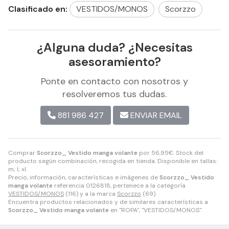
Clasificado en:
VESTIDOS/MONOS
Scorzzo
¿Alguna duda? ¿Necesitas
asesoramiento?
Ponte en contacto con nosotros y
resolveremos tus dudas.
881 986 427
ENVIAR EMAIL
Comprar
Scorzzo_ Vestido manga volante
por
56,95
€
. Stock del
producto según combinación, recogida en tienda. Disponible en tallas:
m; l; xl.
Precio, información, características e imágenes de
Scorzzo_ Vestido
manga volante
referencia 0126818, pertenece a la categoría
VESTIDOS/MONOS
(116) y a la marca
Scorzzo
(69).
Encuentra productos relacionados y de similares características a
Scorzzo_ Vestido manga volante
en "ROPA", "VESTIDOS/MONOS".