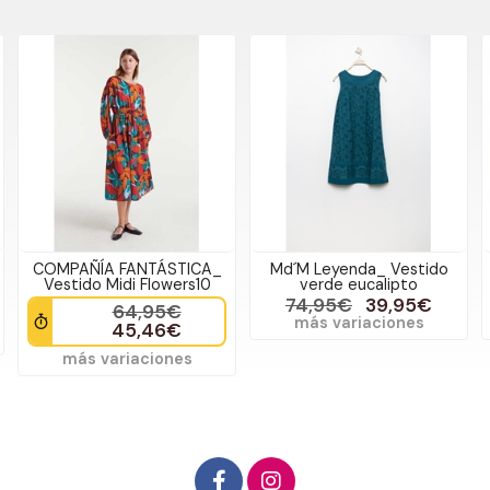
COMPAÑÍA FANTÁSTICA_
Md´M Leyenda_ Vestido
Vestido Midi Flowers10
verde eucalipto
74,95€
39,95€
64,95€
más variaciones
45,46€
más variaciones