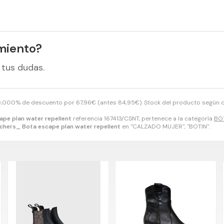
miento?
 tus dudas.
20,000% de descuento por
67,96
€
(antes
84,95
€
). Stock del producto según 
pe plan water repellent
referencia 167413/CSNT, pertenece a la categoría
BO
chers_ Bota escape plan water repellent
en "CALZADO MUJER", "BOTIN".