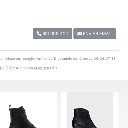
881 986 427
ENVIAR EMAIL
combinación, recogida en tienda. Disponible en números: 35; 36; 37; 38;
TIN
(70) y a la marca
Skechers
(70).