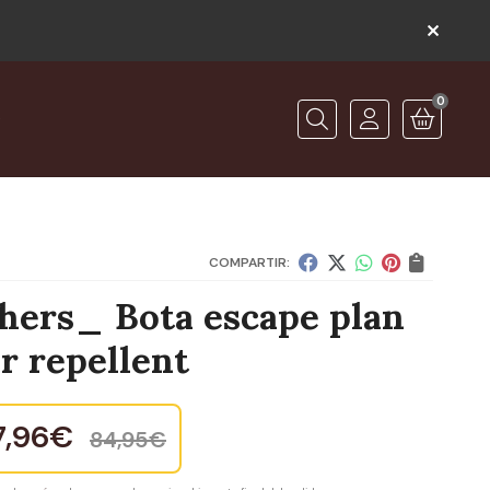
0
O
Buscar
COMPARTIR:
hers_ Bota escape plan
r repellent
7,96
€
84,95
€