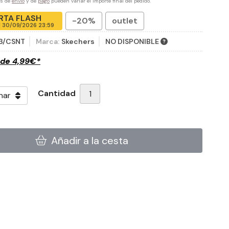
es de
envío
y de
pago
pueden variar el importe final del pedido.
RTA FLASH
-20%
outlet
l
30/09/2026 23:59
13/CSNT
Marca:
Skechers
NO DISPONIBLE
sde
4,99
€
*
Cantidad
Añadir a la cesta