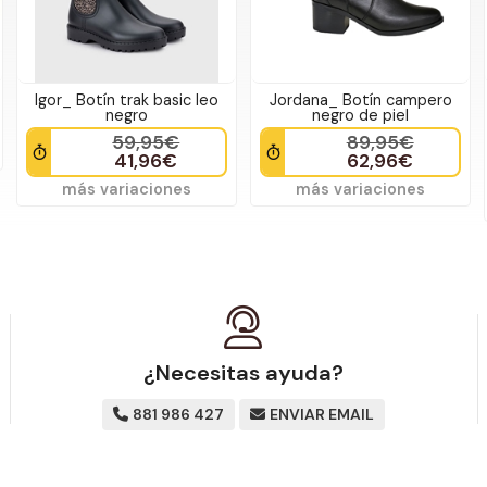
Igor_ Botín trak basic leo
Jordana_ Botín campero
negro
negro de piel
59,95€
89,95€
41,96€
62,96€
más variaciones
más variaciones
¿Necesitas ayuda?
881 986 427
ENVIAR EMAIL