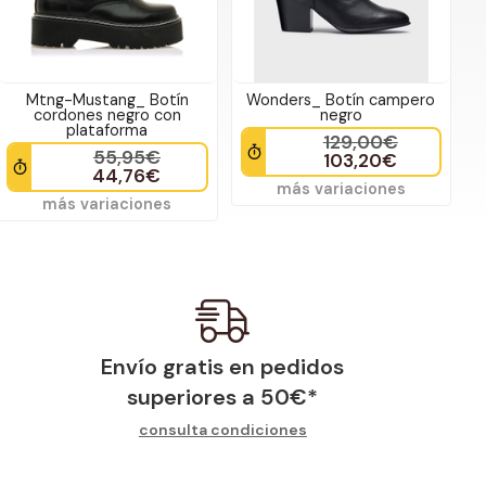
Mtng-Mustang_ Botín
Wonders_ Botín campero
cordones negro con
negro
plataforma
129,00€
55,95€
103,20€
44,76€
más variaciones
más variaciones
Envío gratis en pedidos
superiores a
50
€
*
consulta condiciones