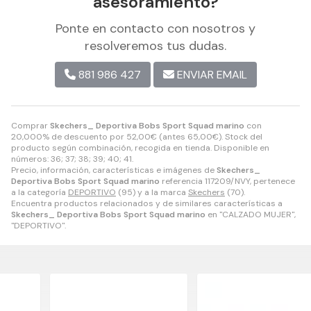
asesoramiento?
Ponte en contacto con nosotros y
resolveremos tus dudas.
881 986 427
ENVIAR EMAIL
Comprar
Skechers_ Deportiva Bobs Sport Squad marino
con
20,000% de descuento por
52,00
€
(antes
65,00
€
). Stock del
producto según combinación, recogida en tienda. Disponible en
números: 36; 37; 38; 39; 40; 41.
Precio, información, características e imágenes de
Skechers_
Deportiva Bobs Sport Squad marino
referencia 117209/NVY, pertenece
a la categoría
DEPORTIVO
(95) y a la marca
Skechers
(70).
Encuentra productos relacionados y de similares características a
Skechers_ Deportiva Bobs Sport Squad marino
en "CALZADO MUJER",
"DEPORTIVO".