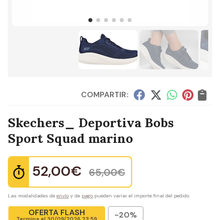
COMPARTIR:
Skechers_ Deportiva Bobs
Sport Squad marino
52,00
€
65,00
€
Las modalidades de
envío
y de
pago
pueden variar el importe final del pedido.
OFERTA FLASH
-20%
Termina el
30/09/2026 23:59