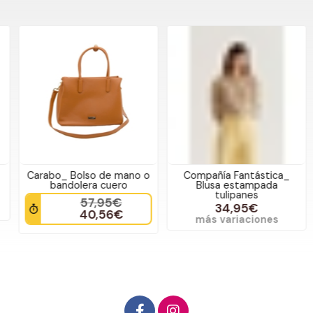
Carabo_ Bolso de mano o
Compañía Fantástica_
bandolera cuero
Blusa estampada
tulipanes
57,95€
34,95€
40,56€
más variaciones