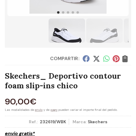
COMPARTIR:
Skechers_ Deportivo contour
foam slip-ins chico
90,00
€
Las modalidades de
envío
y de
pago
pueden variar el importe final del pedido.
Ref.:
232619/WBK
Marca:
Skechers
envío gratis*