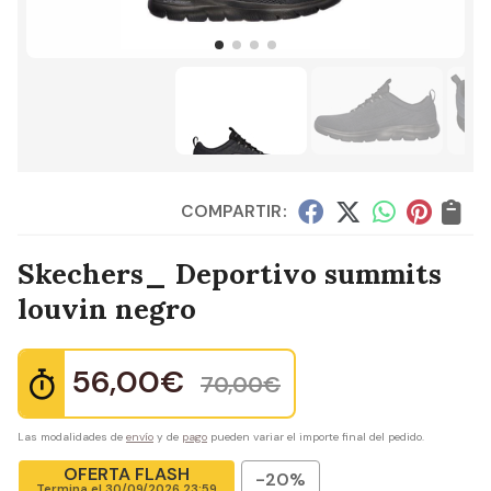
COMPARTIR:
Skechers_ Deportivo summits
louvin negro
56,00
€
70,00
€
Las modalidades de
envío
y de
pago
pueden variar el importe final del pedido.
OFERTA FLASH
-20%
Termina el
30/09/2026 23:59