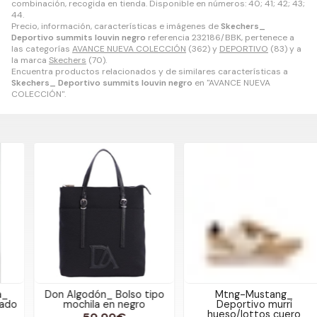
combinación, recogida en tienda. Disponible en números: 40; 41; 42; 43;
44.
Precio, información, características e imágenes de
Skechers_
Deportivo summits louvin negro
referencia 232186/BBK, pertenece a
las categorías
AVANCE NUEVA COLECCIÓN
(362) y
DEPORTIVO
(83) y a
la marca
Skechers
(70).
Encuentra productos relacionados y de similares características a
Skechers_ Deportivo summits louvin negro
en "AVANCE NUEVA
COLECCIÓN".
Don Algodón_ Bolso tipo
Mtng-Mustang_
mochila en negro
Deportivo murri
hueso/lottos cuero