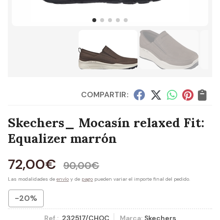
COMPARTIR:
Skechers_ Mocasín relaxed Fit:
Equalizer marrón
72,00
€
90,00
€
Las modalidades de
envío
y de
pago
pueden variar el importe final del pedido.
-20%
Ref.:
232517/CHOC
Marca:
Skechers