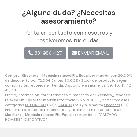
¿Alguna duda? ¿Necesitas
asesoramiento?
Ponte en contacto con nosotros y
resolveremos tus dudas.
881 986 427
ENVIAR EMAIL
Comprar
Skechers_ Mocasín relaxed Fit: Equalizer marrón
con 20,00%
de descuento por
72,00
€
(antes
90,00
€
). Stock del producto según
combinación, recogida en tienda. Disponible en números: 39; 40; 41; 42;
43; 44.
Precio, información, características e imágenes de
Skechers_ Mocasín
relaxed Fit: Equalizer marrón
referencia 232517/CHOC, pertenece a las
categorías
DEPORTIVO
(83) y
ZAPATO
(59) y a la marca
Skechers
(70).
Encuentra productos relacionados y de similares características a
Skechers_ Mocasín relaxed Fit: Equalizer marrón
en "CALZADO
HOMBRE", "DEPORTIVO".