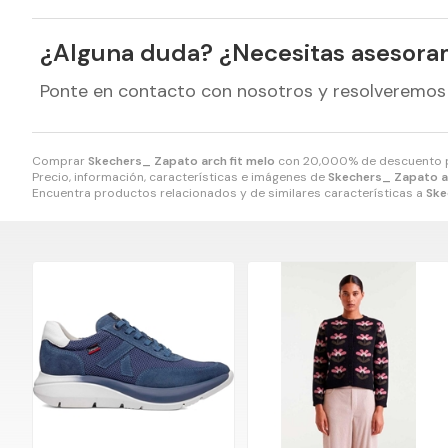
¿Alguna duda? ¿Necesitas asesora
Ponte en contacto con nosotros y resolveremos
Comprar
Skechers_ Zapato arch fit melo
con 20,000% de descuento
Precio, información, características e imágenes de
Skechers_ Zapato ar
Encuentra productos relacionados y de similares características a
Ske