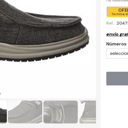
Las modalidad
OFE
Termina e
Ref.:
2047
envío gra
Números