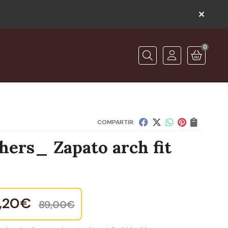
0
O
Buscar
COMPARTIR:
hers_ Zapato arch fit
o
,20
€
89,00
€