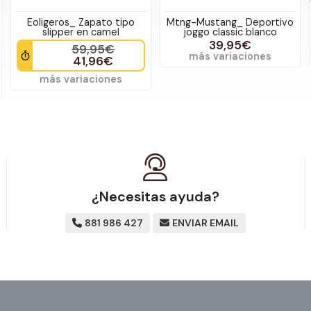
Eoligeros_ Zapato tipo
Mtng-Mustang_ Deportivo
slipper en camel
joggo classic blanco
39,95€
59,95€
más variaciones
41,96€
más variaciones
¿Necesitas ayuda?
881 986 427
ENVIAR EMAIL