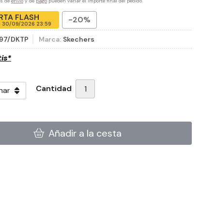
es de
envío
y de
pago
pueden variar el importe final del pedido.
RTA FLASH
-20%
l
30/09/2026 23:59
97/DKTP
Marca:
Skechers
tis*
Cantidad
Añadir a la cesta