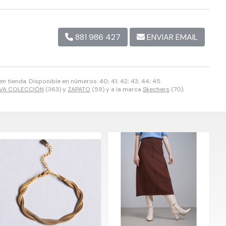
881 986 427
ENVIAR EMAIL
n tienda. Disponible en números: 40; 41; 42; 43; 44; 45.
VA COLECCIÓN
(363) y
ZAPATO
(59) y a la marca
Skechers
(70).