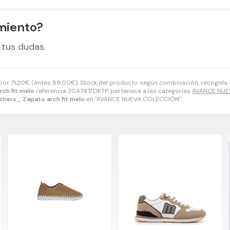
miento?
 tus dudas.
 por
71,20
€
(antes
89,00
€
). Stock del producto según combinación, recogida e
ch fit melo
referencia 204797/DKTP, pertenece a las categorías
AVANCE NUE
chers_ Zapato arch fit melo
en "AVANCE NUEVA COLECCIÓN".