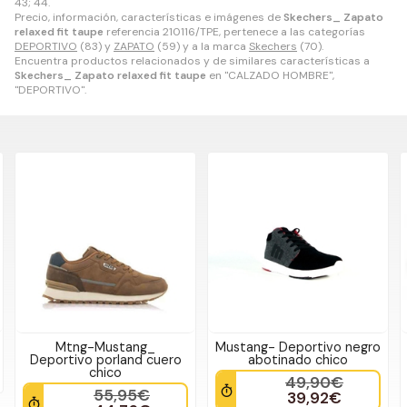
43; 44.
Precio, información, características e imágenes de
Skechers_ Zapato
relaxed fit taupe
referencia 210116/TPE, pertenece a las categorías
DEPORTIVO
(83) y
ZAPATO
(59) y a la marca
Skechers
(70).
Encuentra productos relacionados y de similares características a
Skechers_ Zapato relaxed fit taupe
en "CALZADO HOMBRE",
"DEPORTIVO".
Mtng-Mustang_
Mustang- Deportivo negro
Deportivo porland cuero
abotinado chico
chico
49,90€
55,95€
39,92€