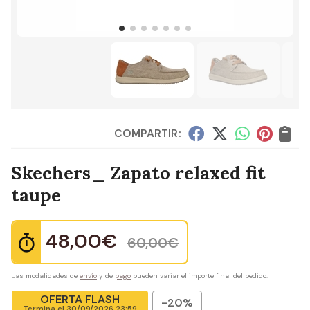
COMPARTIR:
Skechers_ Zapato relaxed fit
taupe
48,00
€
60,00
€
Las modalidades de
envío
y de
pago
pueden variar el importe final del pedido.
OFERTA FLASH
-20%
Termina el
30/09/2026 23:59