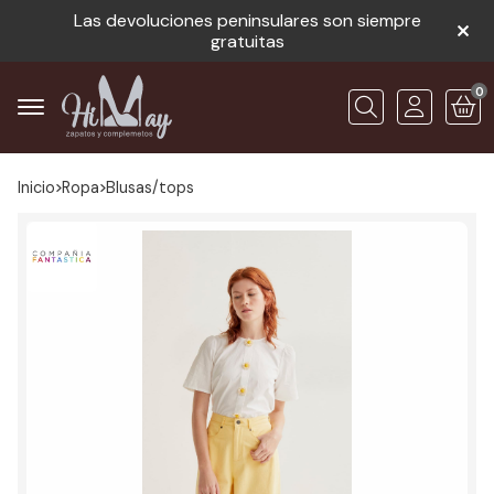
Las devoluciones peninsulares son siempre
gratuitas
0
Buscar
Inicio
ropa
blusas/tops