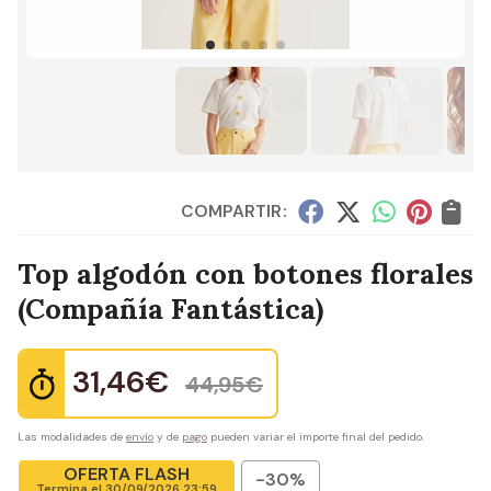
COMPARTIR:
Top algodón con botones florales
(Compañía Fantástica)
31,46
€
44,95
€
Las modalidades de
envío
y de
pago
pueden variar el importe final del pedido.
OFERTA FLASH
-30%
Termina el
30/09/2026 23:59