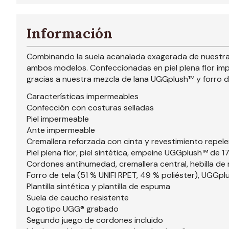
Información
Combinando la suela acanalada exagerada de nuestras
ambos modelos. Confeccionadas en piel plena flor impe
gracias a nuestra mezcla de lana UGGplush™ y forro de
Características impermeables
Confección con costuras selladas
Piel impermeable
Ante impermeable
Cremallera reforzada con cinta y revestimiento repele
Piel plena flor, piel sintética, empeine UGGplush™ de 
Cordones antihumedad, cremallera central, hebilla de
Forro de tela (51 % UNIFI RPET, 49 % poliéster), UGGpl
Plantilla sintética y plantilla de espuma
Suela de caucho resistente
Logotipo UGG® grabado
Segundo juego de cordones incluido