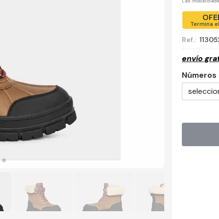
Las modalidad
OFE
Termina e
Ref.:
11305
envío gra
Números