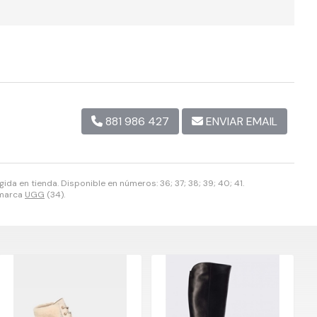
881 986 427
ENVIAR EMAIL
da en tienda. Disponible en números: 36; 37; 38; 39; 40; 41.
 marca
UGG
(34).