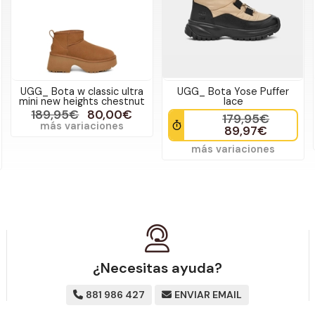
UGG_ Bota w classic ultra
UGG_ Bota Yose Puffer
mini new heights chestnut
lace
189,95€
80,00€
179,95€
más variaciones
89,97€
más variaciones
¿Necesitas ayuda?
881 986 427
ENVIAR EMAIL