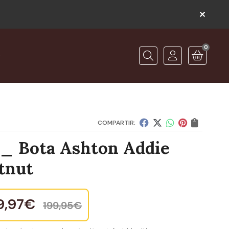
0
O
Buscar
COMPARTIR:
 Bota Ashton Addie
tnut
9,97
€
199,95
€