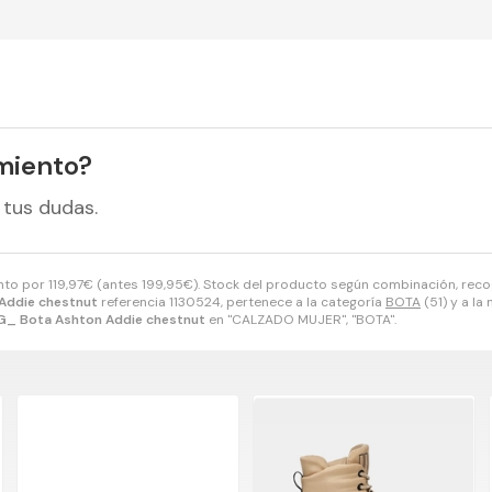
miento?
 tus dudas.
nto por
119,97
€
(antes
199,95
€
). Stock del producto según combinación, recogi
Addie chestnut
referencia 1130524, pertenece a la categoría
BOTA
(51) y a la
_ Bota Ashton Addie chestnut
en "CALZADO MUJER", "BOTA".