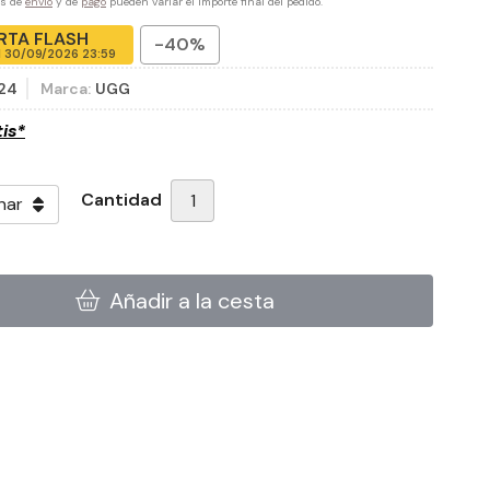
es de
envío
y de
pago
pueden variar el importe final del pedido.
RTA FLASH
-40%
l
30/09/2026 23:59
24
Marca:
UGG
tis*
Cantidad
Añadir a la cesta