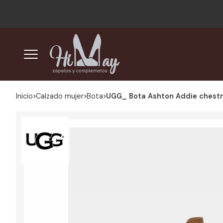
Inicio
calzado mujer
bota
UGG_ Bota Ashton Addie chest