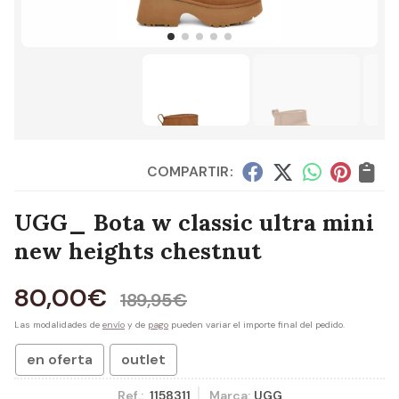
COMPARTIR:
UGG_ Bota w classic ultra mini
new heights chestnut
80,00
€
189,95
€
Las modalidades de
envío
y de
pago
pueden variar el importe final del pedido.
en oferta
outlet
Ref.:
1158311
Marca:
UGG