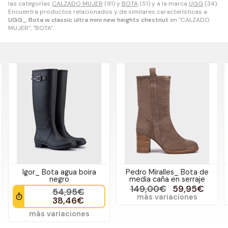
las categorías
CALZADO MUJER
(91) y
BOTA
(51) y a la marca
UGG
(34).
Encuentra productos relacionados y de similares características a
UGG_ Bota w classic ultra mini new heights chestnut
en "CALZADO
MUJER", "BOTA".
Igor_ Bota agua boira
Pedro Miralles_ Bota de
negro
media caña en serraje
149,00€
59,95€
54,95€
más variaciones
38,46€
más variaciones