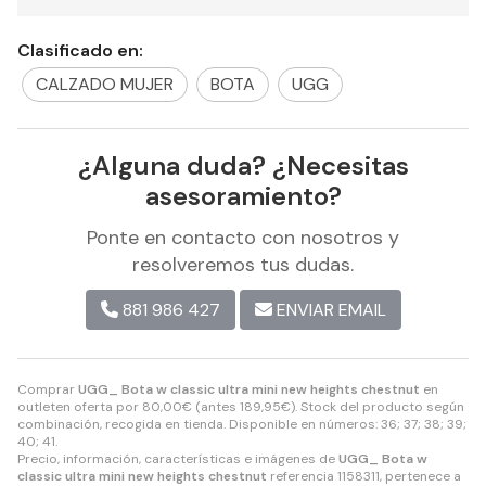
Clasificado en:
CALZADO MUJER
BOTA
UGG
¿Alguna duda? ¿Necesitas
asesoramiento?
Ponte en contacto con nosotros y
resolveremos tus dudas.
881 986 427
ENVIAR EMAIL
Comprar
UGG_ Bota w classic ultra mini new heights chestnut
en
outleten oferta por
80,00
€
(antes
189,95
€
). Stock del producto según
combinación, recogida en tienda. Disponible en números: 36; 37; 38; 39;
40; 41.
Precio, información, características e imágenes de
UGG_ Bota w
classic ultra mini new heights chestnut
referencia 1158311, pertenece a