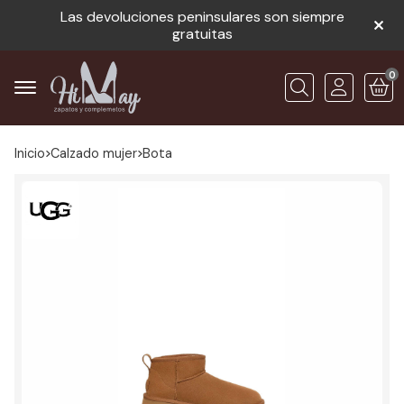
Las devoluciones peninsulares son siempre
gratuitas
0
Buscar
Inicio
calzado mujer
bota