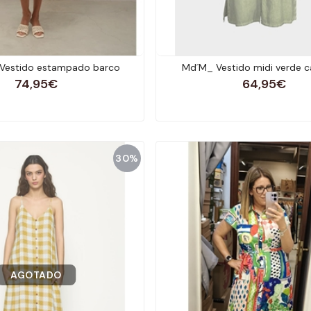
Vestido estampado barco
Md´M_ Vestido midi verde 
74,95€
64,95€
30%
AGOTADO