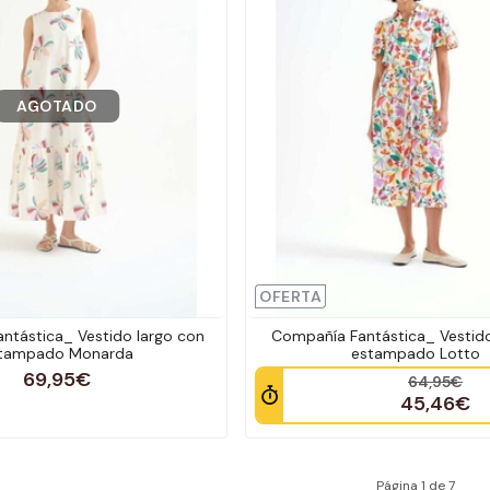
AGOTADO
OFERTA
ntástica_ Vestido largo con
Compañía Fantástica_ Vestid
tampado Monarda
estampado Lotto
69,95€
64,95€
45,46€
Página 1 de 7