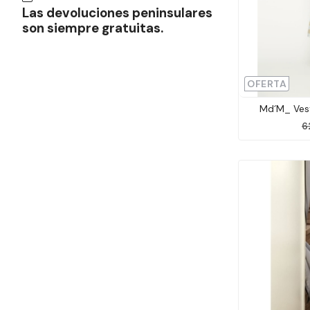
Las devoluciones peninsulares
son siempre gratuitas.
OFERTA
Md´M_ Ves
6