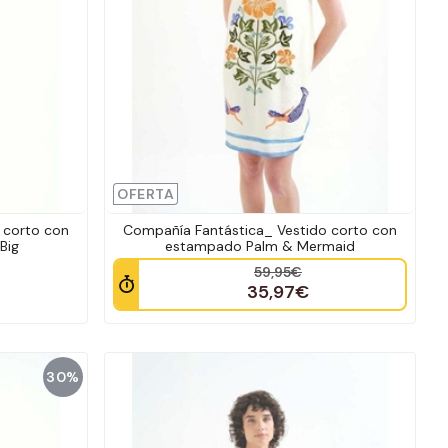
OFERTA
 corto con
Compañía Fantástica_ Vestido corto con
Big
estampado Palm & Mermaid
59,95€
35,97€
30%