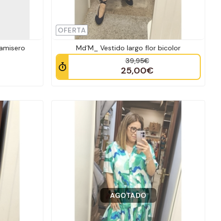
OFERTA
camisero
Md´M_ Vestido largo flor bicolor
39,95€
25,00€
AGOTADO