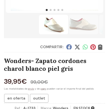
COMPARTIR:
Wonders- Zapato cordones
charol blanco piel gris
39,95
€
99,00
€
Las modalidades de
envío
y de
pago
pueden variar el importe final del pedido.
en oferta
outlet
Ref.:
A-1733
Marca:
Wonders
EN STOCK