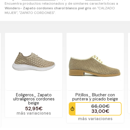
Encuentra productos relacionados y de similares características a
Wonders- Zapato cordones charol blanco piel gris
en "CALZADO
MUJER", "ZAPATO CORDONES".
Pitillos_ Blucher con
Salonissimos- Zapatos
puntera y picado beige
cordones serraje burdeos
79,95€
39,97€
66,00€
más variaciones
33,00€
más variaciones