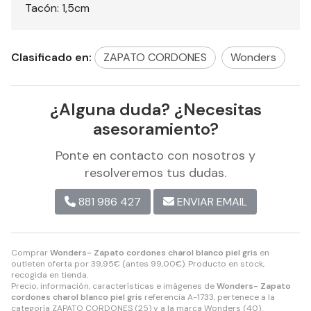
Tacón: 1,5cm
Clasificado en:
ZAPATO CORDONES
Wonders
¿Alguna duda? ¿Necesitas
asesoramiento?
Ponte en contacto con nosotros y
resolveremos tus dudas.
881 986 427
ENVIAR EMAIL
Comprar
Wonders- Zapato cordones charol blanco piel gris
en
outleten oferta por
39,95
€
(antes
99,00
€
). Producto en stock,
recogida en tienda.
Precio, información, características e imágenes de
Wonders- Zapato
cordones charol blanco piel gris
referencia A-1733, pertenece a la
categoría
ZAPATO CORDONES
(25) y a la marca
Wonders
(40).