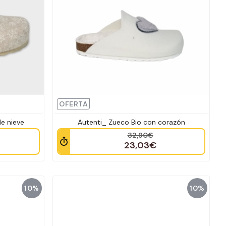
OFERTA
e nieve
Autenti_ Zueco Bio con corazón
32,90€
23,03€
10%
10%