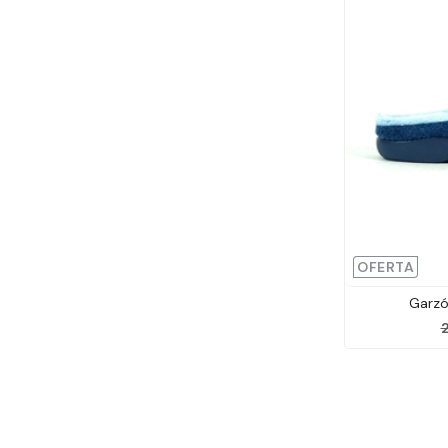
OFERTA
Garzón