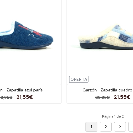
OFERTA
_ Zapatilla azul parís
Garzón_ Zapatilla cuadro
21,55€
21,55€
23,95€
23,95€
Página 1 de 2
1
2