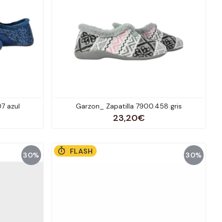
7 azul
Garzon_ Zapatilla 7900.458 gris
23,20€
FLASH
30%
30%