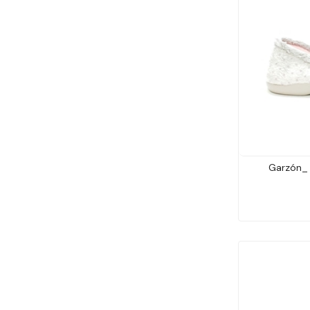
Garzón_ 