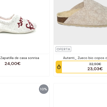
OFERTA
Zapatilla de casa sonrisa
Autenti_ Zueco bio copos d
24,00€
32,90€
23,03€
10%