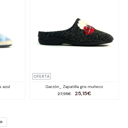
OFERTA
s azul
Garzón_ Zapatilla gris muñeco
25,15€
27,95€