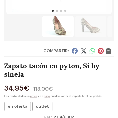
COMPARTIR:
Zapato tacón en pyton, Si by
sinela
34,95
€
113,00
€
Las modalidades de
envío
y de
pago
pueden variar el importe final del pedido.
en oferta
outlet
Ref.:
2731/0002