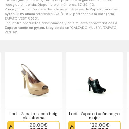
34,95
€
(antes
113,00
€
). Stock del producto según combinación,
recogida en tienda. Disponible en números: 37; 39; 40.
Precio, información, características e imágenes de
Zapato tacón en
pyton, Si by sinela
referencia 2731/0002, pertenece a la categoría
ZAPATO VESTIR
(60).
Encuentra productos relacionados y de similares características a
Zapato tacón en pyton, Si by sinela
en "CALZADO MUJER", "ZAPATO
VESTIR".
Lodi- Zapato tacón beig
Lodi- Zapato tacón negro
plataforma
mujer
99,00€
129,00€