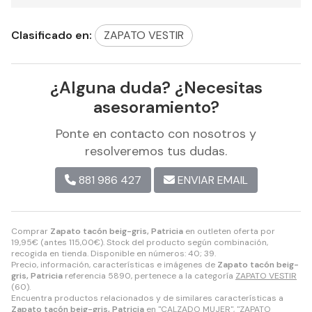
Clasificado en:
ZAPATO VESTIR
¿Alguna duda? ¿Necesitas
asesoramiento?
Ponte en contacto con nosotros y
resolveremos tus dudas.
881 986 427
ENVIAR EMAIL
Comprar
Zapato tacón beig-gris, Patricia
en outleten oferta por
19,95
€
(antes
115,00
€
). Stock del producto según combinación,
recogida en tienda. Disponible en números: 40; 39.
Precio, información, características e imágenes de
Zapato tacón beig-
gris, Patricia
referencia 5890, pertenece a la categoría
ZAPATO VESTIR
(60).
Encuentra productos relacionados y de similares características a
Zapato tacón beig-gris, Patricia
en "CALZADO MUJER", "ZAPATO