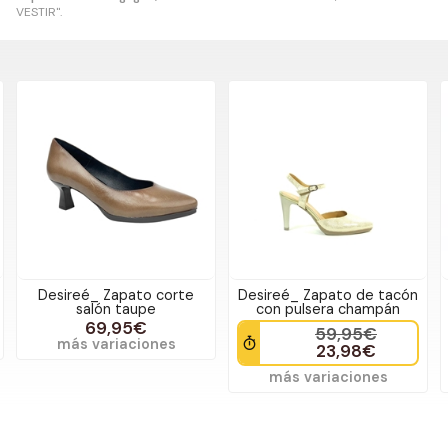
VESTIR".
Desireé_ Zapato de tacón
Lodi- Zapato tacón cuero
con pulsera champán
plataforma
59,95€
99,00€
23,98€
29,70€
más variaciones
más variaciones