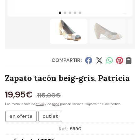
COMPARTIR:
Zapato tacón beig-gris, Patricia
19,95
€
115,00
€
Las modalidades de
envío
y de
pago
pueden variar el importe final del pedido.
en oferta
outlet
Ref.:
5890