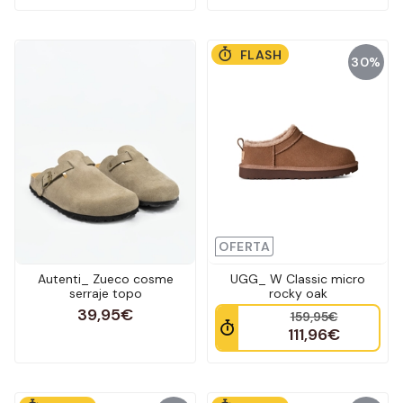
FLASH
30%
OFERTA
Autenti_ Zueco cosme
UGG_ W Classic micro
serraje topo
rocky oak
39,95€
159,95€
111,96€