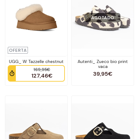
AGOTADO
OFERTA
UGG_ W Tazzelle chestnut
Autenti_ Zueco bio print
vaca
169,95€
39,95€
127,46€