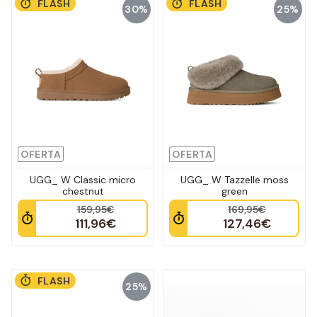
FLASH
FLASH
30%
25%
OFERTA
OFERTA
UGG_ W Classic micro
UGG_ W Tazzelle moss
chestnut
green
159,95€
169,95€
111,96€
127,46€
FLASH
25%