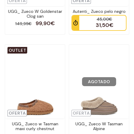
OFERTA
OFERTA
UGG_ Zueco W Goldenstar
Autenti_ Zueco pelo negro
Clog san
45,00€
99,90€
149,95€
31,50€
OUTLET
AGOTADO
OFERTA
OFERTA
UGG_ Zueco w Tasman
UGG_ Zueco W Tasman
maxi curly chestnut
Alpine