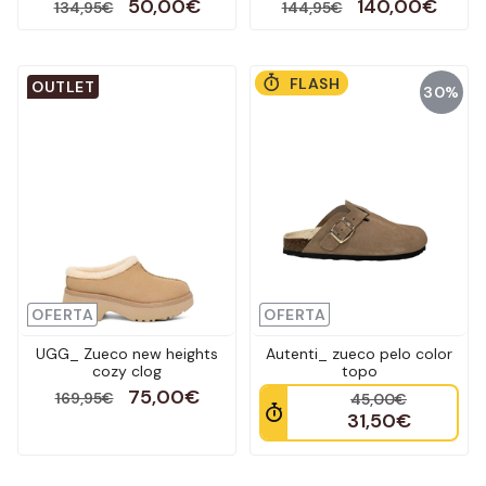
50,00€
140,00€
134,95€
144,95€
FLASH
OUTLET
30%
OFERTA
OFERTA
UGG_ Zueco new heights
Autenti_ zueco pelo color
cozy clog
topo
75,00€
169,95€
45,00€
31,50€